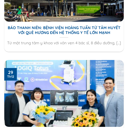
BÁO THANH NIÊN: BỆNH VIỆN HOÀNG TUẤN TỪ TÂM HUYẾT
VỚI QUÊ HƯƠNG ĐẾN HỆ THỐNG Y TẾ LỚN MẠNH
Từ một trung tâm y khoa với vỏn vẹn 4 bác sĩ, 8 điều dưỡng, [...]
29
Th12