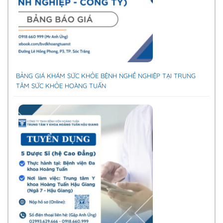
BẢNG GIÁ KHÁM SỨC KHỎE BỆNH NGHỀ NGHIỆP TẠI TRUNG
TÂM SỨC KHỎE HOÀNG TUẤN