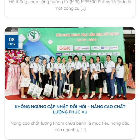
Hệ thống chụp cộng hưởng từ (MRI) MR5300 Philips 1.5 Tesla là
một công cụ [...]
08
Th12
KHÔNG NGỪNG CẬP NHẬT ĐỔI MỚI – NÂNG CAO CHẤT
LƯỢNG PHỤC VỤ
Nâng cao chất lượng khám chữa bệnh là mục tiêu hàng đầu
của ngành y [...]