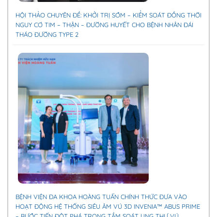
HỘI THẢO CHUYÊN ĐỀ: KHỞI TRỊ SỚM – KIỂM SOÁT ĐỒNG THỜI
NGUY CƠ TIM – THẬN – ĐƯỜNG HUYẾT CHO BỆNH NHÂN ĐÁI
THÁO ĐƯỜNG TYPE 2
BỆNH VIỆN ĐA KHOA HOÀNG TUẤN CHÍNH THỨC ĐƯA VÀO
HOẠT ĐỘNG HỆ THỐNG SIÊU ÂM VÚ 3D INVENIA™ ABUS PRIME
– BƯỚC TIẾN ĐỘT PHÁ TRONG TẦM SOÁT UNG THƯ VÚ