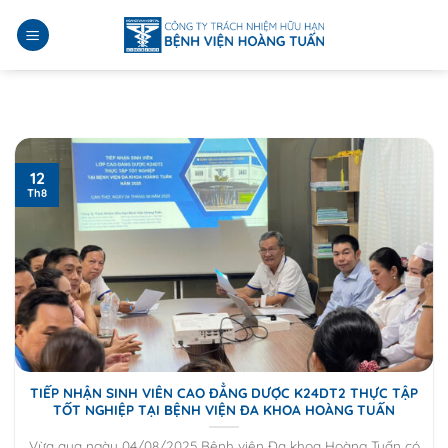
Bỏ
qua
nội
dung
12
Th8
TIẾP NHẬN SINH VIÊN CAO ĐẲNG DƯỢC K24DT2 THỰC TẬP
TỐT NGHIỆP TẠI BỆNH VIỆN ĐA KHOA HOÀNG TUẤN
Vừa qua ngày 04/08/2025 Bệnh viện Đa khoa Hoàng Tuấn có