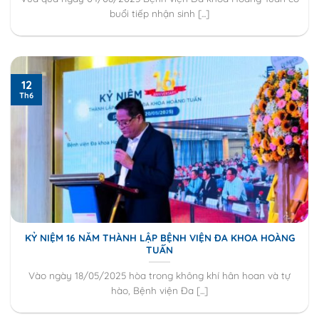
buổi tiếp nhận sinh [...]
12
Th6
KỶ NIỆM 16 NĂM THÀNH LẬP BỆNH VIỆN ĐA KHOA HOÀNG
TUẤN
Vào ngày 18/05/2025 hòa trong không khí hân hoan và tự
hào, Bệnh viện Đa [...]