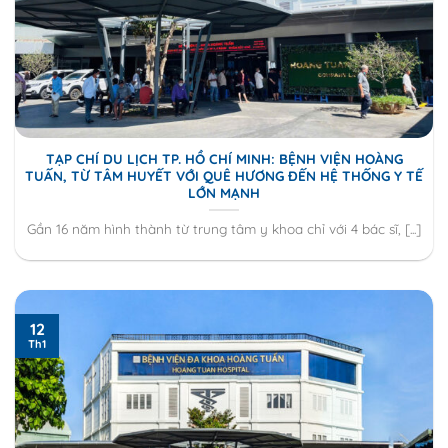
TẠP CHÍ DU LỊCH TP. HỒ CHÍ MINH: BỆNH VIỆN HOÀNG
TUẤN, TỪ TÂM HUYẾT VỚI QUÊ HƯƠNG ĐẾN HỆ THỐNG Y TẾ
LỚN MẠNH
Gần 16 năm hình thành từ trung tâm y khoa chỉ với 4 bác sĩ, [...]
12
Th1