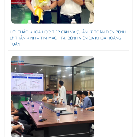
HỘI THẢO KHOA HỌC: TIẾP CẬN VÀ QUẢN LÝ TOÀN DIỆN BỆNH
LÝ THẦN KINH – TIM MẠCH TẠI BỆNH VIỆN ĐA KHOA HOÀNG
TUẤN