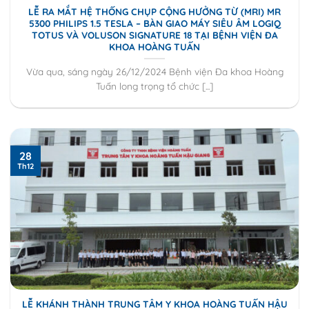
LỄ RA MẮT HỆ THỐNG CHỤP CỘNG HƯỞNG TỪ (MRI) MR
5300 PHILIPS 1.5 TESLA – BÀN GIAO MÁY SIÊU ÂM LOGIQ
TOTUS VÀ VOLUSON SIGNATURE 18 TẠI BỆNH VIỆN ĐA
KHOA HOÀNG TUẤN
Vừa qua, sáng ngày 26/12/2024 Bệnh viện Đa khoa Hoàng
Tuấn long trọng tổ chức [...]
28
Th12
LỄ KHÁNH THÀNH TRUNG TÂM Y KHOA HOÀNG TUẤN HẬU