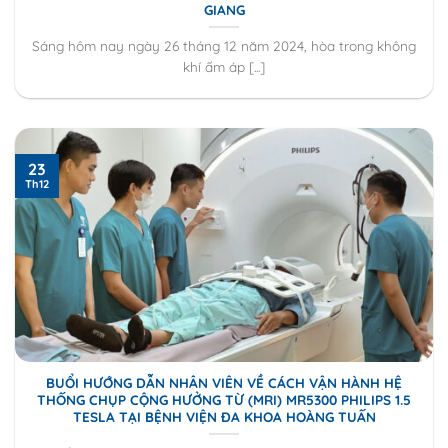
GIANG
Sáng hôm nay ngày 26 tháng 12 năm 2024, hòa trong không
khí ấm áp [...]
23
Th12
BUỔI HƯỚNG DẪN NHÂN VIÊN VỀ CÁCH VẬN HÀNH HỆ
THỐNG CHỤP CỘNG HƯỞNG TỪ (MRI) MR5300 PHILIPS 1.5
TESLA TẠI BỆNH VIỆN ĐA KHOA HOÀNG TUẤN