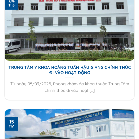
04
Th3
TRUNG TÂM Y KHOA HOÀNG TUẤN HẬU GIANG CHÍNH THỨC
ĐI VÀO HOẠT ĐỘNG
Từ ngày 05/03/2025, Phòng khám đa khoa thuộc Trung Tâm
chính thức đi vào hoạt [...]
15
Th1