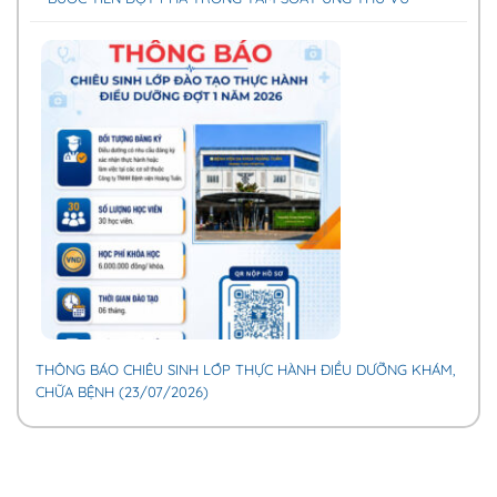
THÔNG BÁO CHIÊU SINH LỚP THỰC HÀNH ĐIỀU DƯỠNG KHÁM,
CHỮA BỆNH (23/07/2026)