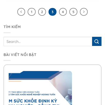
1
2
3
4
5
TÌM KIẾM
BÀI VIẾT NỔI BẬT