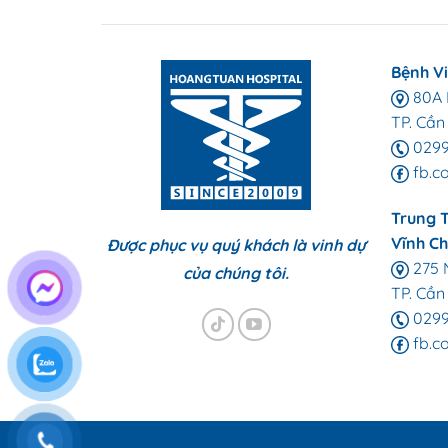
Bệnh V
80A L
TP. Cần
0299
fb.c
Trung 
Vĩnh C
Được phục vụ quý khách là vinh dự
275 N
của chúng tôi.
TP. Cần
02993
fb.c