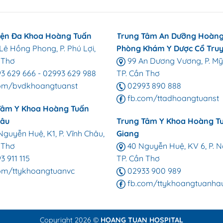
iện Đa Khoa Hoàng Tuấn
Trung Tâm An Dưỡng Hoàng
ê Hồng Phong, P. Phú Lợi,
Phòng Khám Y Dược Cổ Tru
 Thơ
99 An Dương Vương, P. Mỹ
3 629 666
-
02993 629 988
TP. Cần Thơ
om/bvdkhoangtuanst
02993 890 888
fb.com/ttadhoangtuanst
Tâm Y Khoa Hoàng Tuấn
hâu
Trung Tâm Y Khoa Hoàng T
guyễn Huệ, K1, P. Vĩnh Châu,
Giang
 Thơ
40 Nguyễn Huệ, KV 6, P. N
 911 115
TP. Cần Thơ
om/ttykhoangtuanvc
02933 900 989
fb.com/ttykhoangtuanha
Copyright 2026 ©
HOANG TUAN HOSPITAL