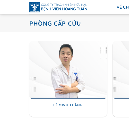
Bỏ
VỀ CH
qua
nội
PHÒNG CẤP CỨU
dung
LÊ MINH THẮNG