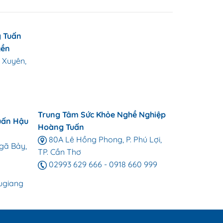
 Tuấn
yền
 Xuyên,
Trung Tâm Sức Khỏe Nghề Nghiệp
uấn Hậu
Hoàng Tuấn
80A Lê Hồng Phong, P. Phú Lợi,
gã Bảy,
TP. Cần Thơ
02993 629 666
-
0918 660 999
ugiang