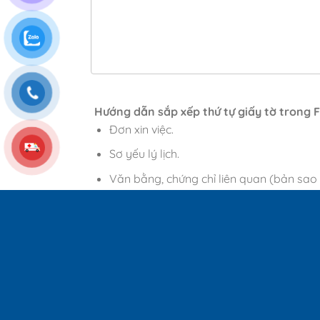
Hướng dẫn sắp xếp thứ tự giấy tờ trong Fi
Đơn xin việc.
Sơ yếu lý lịch.
Văn bằng, chứng chỉ liên quan (bản sao
Giấy khám sức khỏe.
Bản sao công chứng CCCD.
Tất cả các giấy tờ trên Scan thành file
Lưu ý:
Dung lượng file không quá 30Mb.
Hồ sơ:
*