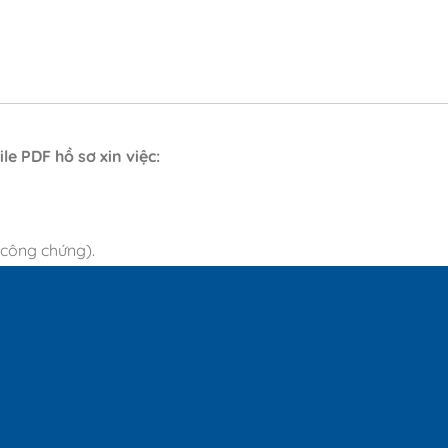
le PDF hồ sơ xin việc:
 công chứng).
 01 PDF đặt tên HOTEN.PDF (Ví dụ: NGUYENVANA.PDF).