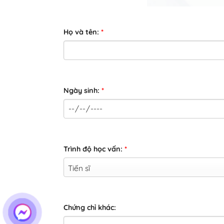
Họ và tên:
*
Ngày sinh:
*
Trình độ học vấn:
*
Chứng chỉ khác: