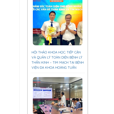
HỘI THẢO KHOA HỌC: TIẾP CẬN
VÀ QUẢN LÝ TOÀN DIỆN BỆNH LÝ
THẦN KINH – TIM MẠCH TẠI BỆNH
VIỆN ĐA KHOA HOÀNG TUẤN