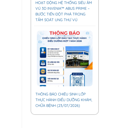
HOẠT ĐỘNG HỆ THỐNG SIÊU ÂM
VÚ 3D INVENIA™ ABUS PRIME –
BƯỚC TIẾN ĐỘT PHÁ TRONG
TẦM SOÁT UNG THƯ VÚ
THÔNG BÁO CHIÊU SINH LỚP
THỰC HÀNH ĐIỀU DƯỠNG KHÁM,
CHỮA BỆNH (23/07/2026)