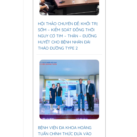
HỘI THẢO CHUYÊN ĐỀ: KHỞI TRỊ
SỚM – KIỂM SOÁT ĐỒNG THỜI
NGUY CƠ TIM – THẬN – ĐƯỜNG
HUYẾT CHO BỆNH NHÂN ĐÁI
THÁO ĐƯỜNG TYPE 2
BỆNH VIỆN ĐA KHOA HOÀNG
TUẤN CHÍNH THỨC ĐƯA VÀO