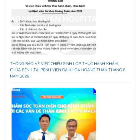
THÔNG BÁO VỀ VIỆC CHIÊU SINH LỚP THỰC HÀNH KHÁM,
CHỮA BỆNH TẠI BỆNH VIỆN ĐA KHOA HOÀNG TUẤN THÁNG 8
NĂM 2026