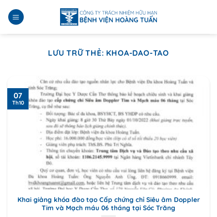
Bỏ
qua
nội
dung
LƯU TRỮ THẺ:
KHOA-DAO-TAO
07
Th10
Khai giảng khóa đào tạo Cấp chứng chỉ Siêu âm Doppler
Tim và Mạch máu 06 tháng tại Sóc Trăng