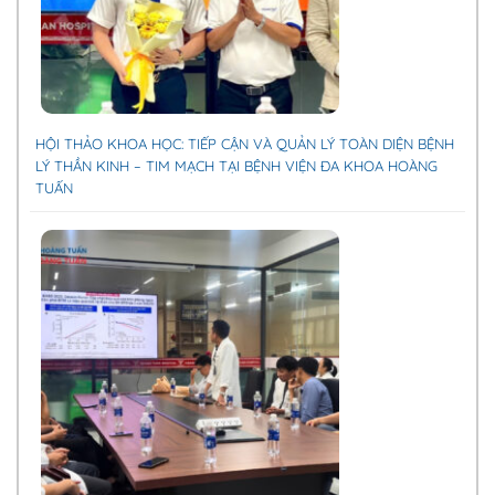
HỘI THẢO KHOA HỌC: TIẾP CẬN VÀ QUẢN LÝ TOÀN DIỆN BỆNH
LÝ THẦN KINH – TIM MẠCH TẠI BỆNH VIỆN ĐA KHOA HOÀNG
TUẤN