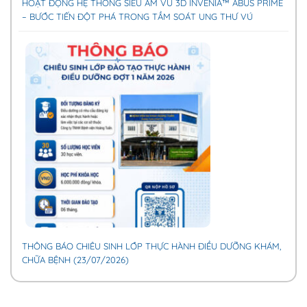
HOẠT ĐỘNG HỆ THỐNG SIÊU ÂM VÚ 3D INVENIA™ ABUS PRIME
– BƯỚC TIẾN ĐỘT PHÁ TRONG TẦM SOÁT UNG THƯ VÚ
THÔNG BÁO CHIÊU SINH LỚP THỰC HÀNH ĐIỀU DƯỠNG KHÁM,
CHỮA BỆNH (23/07/2026)