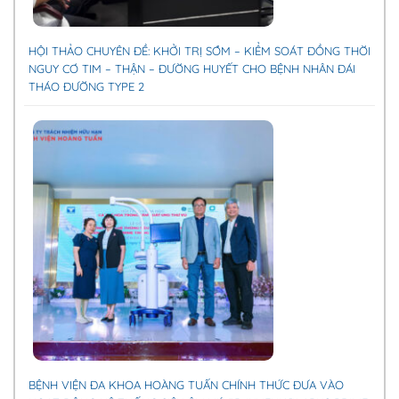
HỘI THẢO CHUYÊN ĐỀ: KHỞI TRỊ SỚM – KIỂM SOÁT ĐỒNG THỜI
NGUY CƠ TIM – THẬN – ĐƯỜNG HUYẾT CHO BỆNH NHÂN ĐÁI
THÁO ĐƯỜNG TYPE 2
BỆNH VIỆN ĐA KHOA HOÀNG TUẤN CHÍNH THỨC ĐƯA VÀO