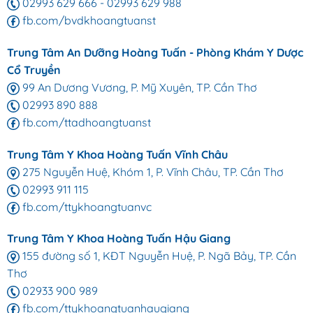
02993 629 666
-
02993 629 988
fb.com/bvdkhoangtuanst
Trung Tâm An Dưỡng Hoàng Tuấn - Phòng Khám Y Dược
Cổ Truyền
99 An Dương Vương, P. Mỹ Xuyên, TP. Cần Thơ
02993 890 888
fb.com/ttadhoangtuanst
Trung Tâm Y Khoa Hoàng Tuấn Vĩnh Châu
275 Nguyễn Huệ, Khóm 1, P. Vĩnh Châu, TP. Cần Thơ
02993 911 115
fb.com/ttykhoangtuanvc
Trung Tâm Y Khoa Hoàng Tuấn Hậu Giang
155 đường số 1, KĐT Nguyễn Huệ, P. Ngã Bảy, TP. Cần
Thơ
02933 900 989
fb.com/ttykhoangtuanhaugiang