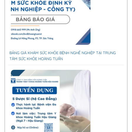
BẢNG GIÁ KHÁM SỨC KHỎE BỆNH NGHỀ NGHIỆP TẠI TRUNG
TÂM SỨC KHỎE HOÀNG TUẤN