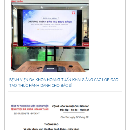
BỆNH VIỆN ĐA KHOA HOÀNG TUẤN KHAI GIẢNG CÁC LỚP ĐÀO
TẠO THỰC HÀNH DÀNH CHO BÁC SĨ