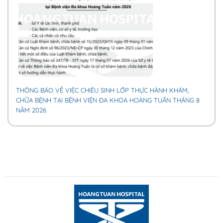
THÔNG BÁO VỀ VIỆC CHIÊU SINH LỚP THỰC HÀNH KHÁM,
CHỮA BỆNH TẠI BỆNH VIỆN ĐA KHOA HOÀNG TUẤN THÁNG 8
NĂM 2026