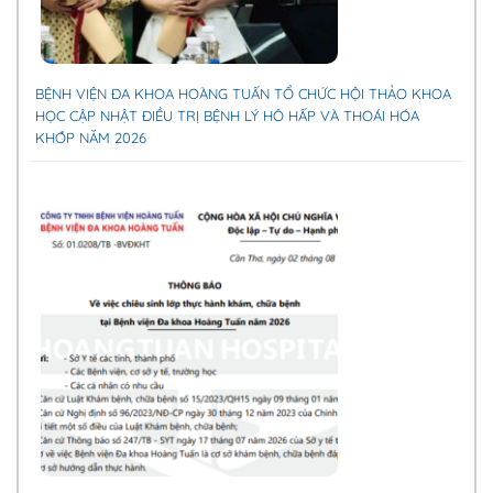
BỆNH VIỆN ĐA KHOA HOÀNG TUẤN TỔ CHỨC HỘI THẢO KHOA
HỌC CẬP NHẬT ĐIỀU TRỊ BỆNH LÝ HÔ HẤP VÀ THOÁI HÓA
KHỚP NĂM 2026