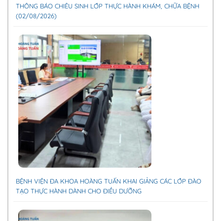
THÔNG BÁO CHIÊU SINH LỚP THỰC HÀNH KHÁM, CHỮA BỆNH
(02/08/2026)
BỆNH VIỆN ĐA KHOA HOÀNG TUẤN KHAI GIẢNG CÁC LỚP ĐÀO
TẠO THỰC HÀNH DÀNH CHO ĐIỀU DƯỠNG