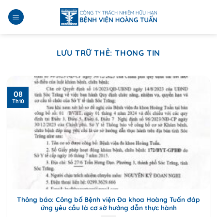
Bỏ
qua
nội
dung
LƯU TRỮ THẺ:
THONG TIN
08
Th10
Thông báo: Công bố Bệnh viện Đa khoa Hoàng Tuấn đáp
ứng yêu cầu là cơ sở hướng dẫn thực hành