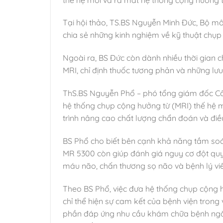
Tại hội thảo, TS.BS Nguyễn Minh Đức, Bộ m
chia sẻ những kinh nghiệm về kỹ thuật chụp
Ngoài ra, BS Đức còn dành nhiều thời gian c
MRI, chỉ định thuốc tương phản và những lưu
ThS.BS Nguyễn Phổ – phó tổng giám đốc Cô
hệ thống chụp cộng hưởng từ (MRI) thế hệ m
trình nâng cao chất lượng chẩn đoán và điề
BS Phổ cho biết bên cạnh khả năng tầm soát
MR 5300 còn giúp đánh giá nguy cơ đột quỵ 
máu não, chấn thương sọ não và bệnh lý vi
Theo BS Phổ, việc đưa hệ thống chụp cộng h
chỉ thể hiện sự cam kết của bệnh viện trong
phần đáp ứng nhu cầu khám chữa bệnh ngày 