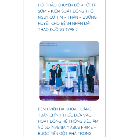
HỘI THẢO CHUYÊN ĐỀ: KHỞI TRỊ
SỚM – KIỂM SOÁT ĐỒNG THỜI
NGUY CƠ TIM – THẬN – ĐƯỜNG
HUYẾT CHO BỆNH NHÂN ĐÁI
THÁO ĐƯỜNG TYPE 2
BỆNH VIỆN ĐA KHOA HOÀNG
TUẤN CHÍNH THỨC ĐƯA VÀO
HOẠT ĐỘNG HỆ THỐNG SIÊU ÂM
VÚ 3D INVENIA™ ABUS PRIME –
BƯỚC TIẾN ĐỘT PHÁ TRONG