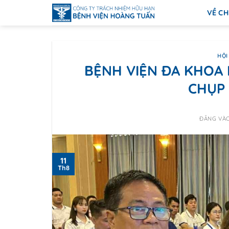
Bỏ
VỀ CH
qua
nội
dung
HỘI
BỆNH VIỆN ĐA KHOA
CHỤP
ĐĂNG VÀ
11
Th8