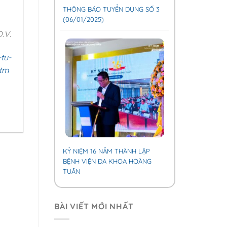
THÔNG BÁO TUYỂN DỤNG SỐ 3
(06/01/2025)
.V.
tu-
htm
KỶ NIỆM 16 NĂM THÀNH LẬP
BỆNH VIỆN ĐA KHOA HOÀNG
TUẤN
BÀI VIẾT MỚI NHẤT