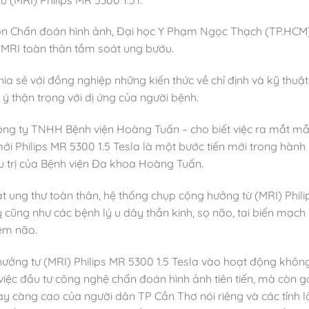
ôn Chẩn đoán hình ảnh, Đại học Y Phạm Ngọc Thạch (TP.HCM)
 MRI toàn thân tầm soát ung bướu.
hia sẻ với đồng nghiệp những kiến thức về chỉ định và kỹ thuật
 ý thận trọng với dị ứng của người bệnh.
ng ty TNHH Bệnh viện Hoàng Tuấn – cho biết việc ra mắt mắ
ới Philips MR 5300 1.5 Tesla là một bước tiến mới trong hành
u trị của Bệnh viện Đa khoa Hoàng Tuấn.
 ung thư toàn thân, hệ thống chụp cộng hưởng từ (MRI) Phili
cũng như các bệnh lý u dây thần kinh, sọ não, tai biến mạch
êm não.
ưởng tư (MRI) Philips MR 5300 1.5 Tesla vào hoạt động khôn
 việc đầu tư công nghệ chẩn đoán hình ảnh tiên tiến, mà còn 
càng cao của người dân TP Cần Thơ nói riêng và các tỉnh l