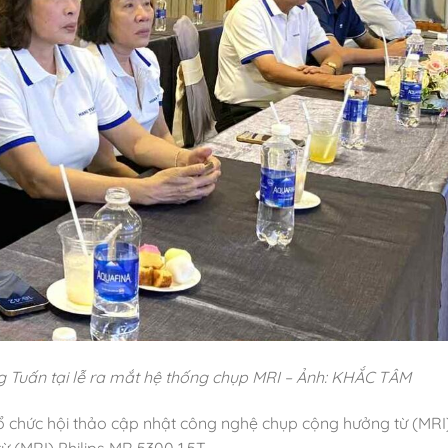
Tuấn tại lễ ra mắt hệ thống chụp MRI – Ảnh: KHẮC TÂM
ổ chức hội thảo cập nhật công nghệ chụp cộng hưởng từ (MRI
 (MRI) Philips MR 5300 1.5T.