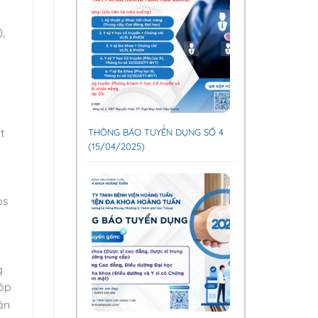
,
t
THÔNG BÁO TUYỂN DỤNG SỐ 4
(15/04/2025)
ps
g
góp
ân