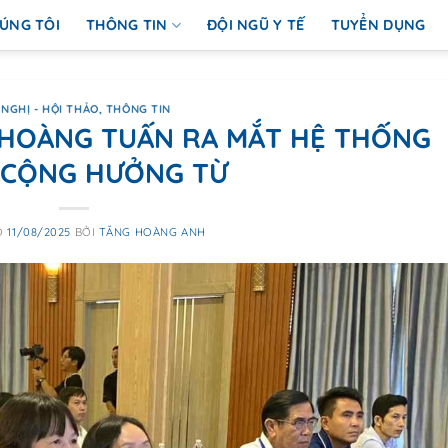
ÚNG TÔI
THÔNG TIN
ĐỘI NGŨ Y TẾ
TUYỂN DỤNG
 NGHỊ - HỘI THẢO
,
THÔNG TIN
 HOÀNG TUẤN RA MẮT HỆ THỐNG
 CỘNG HƯỞNG TỪ
O
11/08/2025
BỞI
TĂNG HOÀNG ANH