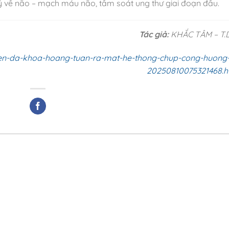
lý về não – mạch máu não, tầm soát ung thư giai đoạn đầu.
Tác giả:
KHẮC TÂM – T.D
-vien-da-khoa-hoang-tuan-ra-mat-he-thong-chup-cong-huong-
20250810075321468.