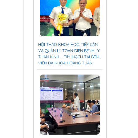
HỘI THẢO KHOA HỌC: TIẾP CẬN
VÀ QUẢN LÝ TOÀN DIỆN BỆNH LÝ
THẦN KINH – TIM MẠCH TẠI BỆNH
VIỆN ĐA KHOA HOÀNG TUẤN