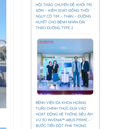
HỘI THẢO CHUYÊN ĐỀ: KHỞI TRỊ
SỚM – KIỂM SOÁT ĐỒNG THỜI
NGUY CƠ TIM – THẬN – ĐƯỜNG
HUYẾT CHO BỆNH NHÂN ĐÁI
THÁO ĐƯỜNG TYPE 2
BỆNH VIỆN ĐA KHOA HOÀNG
TUẤN CHÍNH THỨC ĐƯA VÀO
HOẠT ĐỘNG HỆ THỐNG SIÊU ÂM
VÚ 3D INVENIA™ ABUS PRIME –
BƯỚC TIẾN ĐỘT PHÁ TRONG