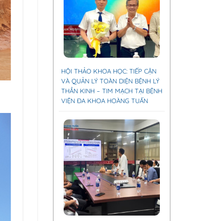
HỘI THẢO KHOA HỌC: TIẾP CẬN
VÀ QUẢN LÝ TOÀN DIỆN BỆNH LÝ
THẦN KINH – TIM MẠCH TẠI BỆNH
VIỆN ĐA KHOA HOÀNG TUẤN