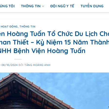
ÚNG TÔI
THÔNG TIN
ĐỘI NGŨ Y TẾ
TUYỂN DỤNG
HOẠT ĐỘNG
,
THÔNG TIN
n Hoàng Tuấn Tổ Chức Du Lịch Ch
Phan Thiết – Kỷ Niệm 15 Năm Thàn
NHH Bệnh Viện Hoàng Tuấn
O
08/10/2024
BỞI
TĂNG HOÀNG ANH