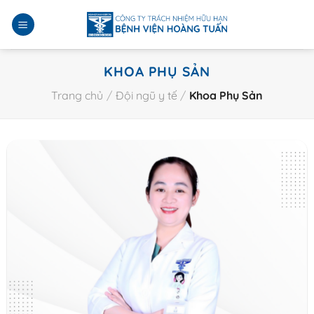
Bỏ
qua
nội
dung
KHOA PHỤ SẢN
Trang chủ
/
Đội ngũ y tế
/
Khoa Phụ Sản