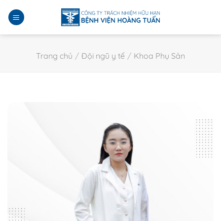
Bỏ
qua
nội
dung
Trang chủ
/
Đội ngũ y tế
/
Khoa Phụ Sản