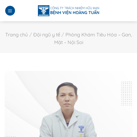
Bỏ
qua
nội
dung
Trang chủ
/
Đội ngũ y tế
/
Phòng Khám Tiêu Hóa – Gan,
Mật – Nội Soi