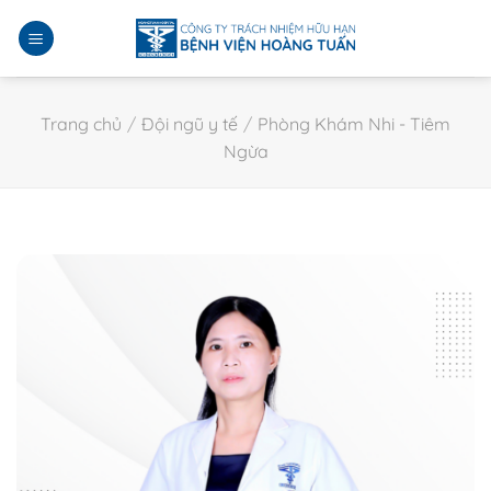
Bỏ
qua
nội
dung
Trang chủ
/
Đội ngũ y tế
/
Phòng Khám Nhi - Tiêm
Ngừa