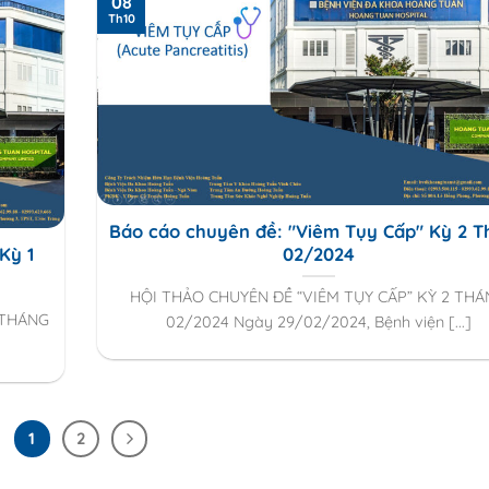
08
Th10
Báo cáo chuyên đề: "Viêm Tụy Cấp" Kỳ 2 
Kỳ 1
02/2024
HỘI THẢO CHUYÊN ĐỀ “VIÊM TỤY CẤP” KỲ 2 TH
 THÁNG
02/2024 Ngày 29/02/2024, Bệnh viện [...]
1
2