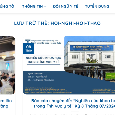
ÚNG TÔI
THÔNG TIN
ĐỘI NGŨ Y TẾ
TUYỂN DỤNG
LƯU TRỮ THẺ:
HOI-NGHI-HOI-THAO
08
Th10
âm lấn
Báo cáo chuyên đề: "Nghiên cứu khoa h
đường
trong lĩnh vực y tế" Kỳ 8 Tháng 07/202