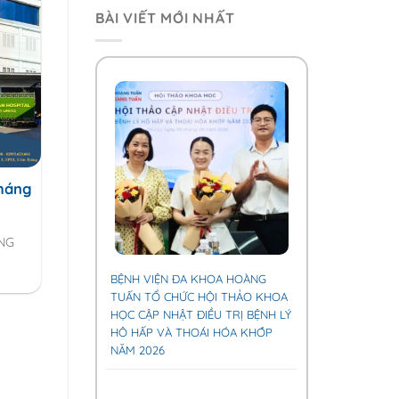
BÀI VIẾT MỚI NHẤT
Tháng
ÁNG
BỆNH VIỆN ĐA KHOA HOÀNG
TUẤN TỔ CHỨC HỘI THẢO KHOA
HỌC CẬP NHẬT ĐIỀU TRỊ BỆNH LÝ
HÔ HẤP VÀ THOÁI HÓA KHỚP
NĂM 2026