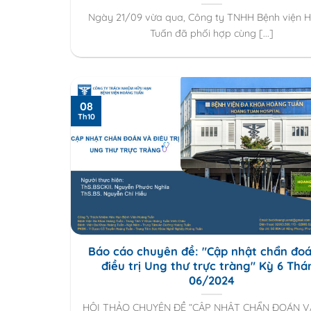
Ngày 21/09 vừa qua, Công ty TNHH Bệnh viện 
Tuấn đã phối hợp cùng [...]
08
Th10
Báo cáo chuyên đề: "Cập nhật chẩn đoá
điều trị Ung thư trực tràng" Kỳ 6 Thá
06/2024
HỘI THẢO CHUYÊN ĐỀ “CẬP NHẬT CHẨN ĐOÁN V