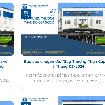
08
Th10
n và
Báo cáo chuyên đề: "Suy Thượng Thận Cấp
ng
3 Tháng 03/2024
HỘI THẢO CHUYÊN ĐỀ “SUY THƯỢNG THẬN CẤP” K
À ĐIỀU
THÁNG 03/2024 Ngày 14/03/2024, Bệnh [...]