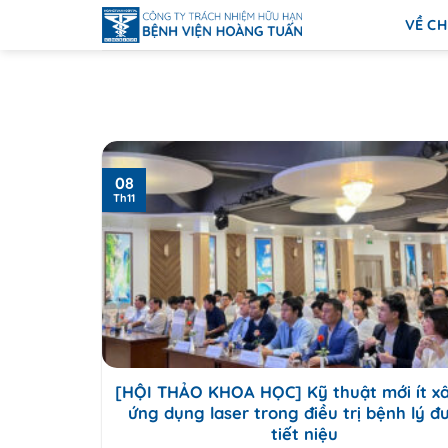
Bỏ
VỀ CH
qua
nội
dung
08
Th11
[HỘI THẢO KHOA HỌC] Kỹ thuật mới ít x
ứng dụng laser trong điều trị bệnh lý 
tiết niệu