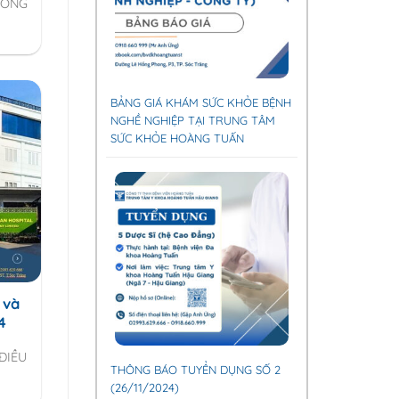
RONG
BẢNG GIÁ KHÁM SỨC KHỎE BỆNH
NGHỀ NGHIỆP TẠI TRUNG TÂM
SỨC KHỎE HOÀNG TUẤN
 và
4
ĐIỀU
THÔNG BÁO TUYỂN DỤNG SỐ 2
(26/11/2024)