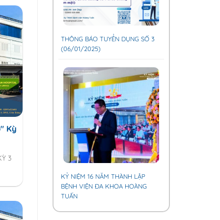
THÔNG BÁO TUYỂN DỤNG SỐ 3
(06/01/2025)
" Kỳ
Ỳ 3
KỶ NIỆM 16 NĂM THÀNH LẬP
BỆNH VIỆN ĐA KHOA HOÀNG
TUẤN