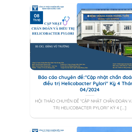
08
Th10
Báo cáo chuyên đề:"Cập nhật chẩn đoá
điều trị Helicobacter Pylori" Kỳ 4 Thá
04/2024
HỘI THẢO CHUYÊN ĐỀ “CẬP NHẬT CHẨN ĐOÁN V
TRỊ HELICOBACTER PYLORI” KỲ 4 [...]