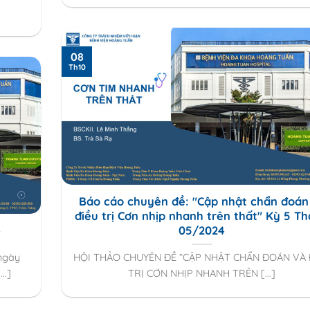
08
Th10
Báo cáo chuyên đề: "Cập nhật chẩn đoán
điều trị Cơn nhịp nhanh trên thất" Kỳ 5 T
4
05/2024
ngày
HỘI THẢO CHUYÊN ĐỀ “CẬP NHẬT CHẨN ĐOÁN VÀ 
..]
TRỊ CƠN NHỊP NHANH TRÊN [...]