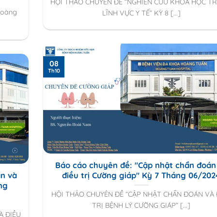
HỘI THẢO CHUYÊN ĐỀ “NGHIÊN CỨU KHOA HỌC T
Hoàng
LĨNH VỰC Y TẾ” KỲ 8 [...]
08
Th10
Báo cáo chuyên đề: "Cập nhật chẩn đoán
n và
điều trị Cường giáp" Kỳ 7 Tháng 06/202
ng
HỘI THẢO CHUYÊN ĐỀ “CẬP NHẬT CHẨN ĐOÁN VÀ 
TRỊ BỆNH LÝ CƯỜNG GIÁP” [...]
À ĐIỀU