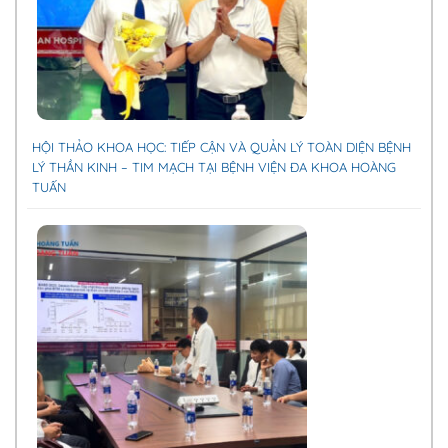
HỘI THẢO KHOA HỌC: TIẾP CẬN VÀ QUẢN LÝ TOÀN DIỆN BỆNH
LÝ THẦN KINH – TIM MẠCH TẠI BỆNH VIỆN ĐA KHOA HOÀNG
TUẤN