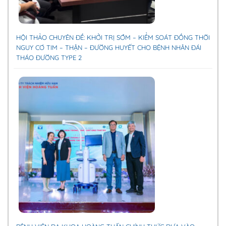
HỘI THẢO CHUYÊN ĐỀ: KHỞI TRỊ SỚM – KIỂM SOÁT ĐỒNG THỜI
NGUY CƠ TIM – THẬN – ĐƯỜNG HUYẾT CHO BỆNH NHÂN ĐÁI
THÁO ĐƯỜNG TYPE 2