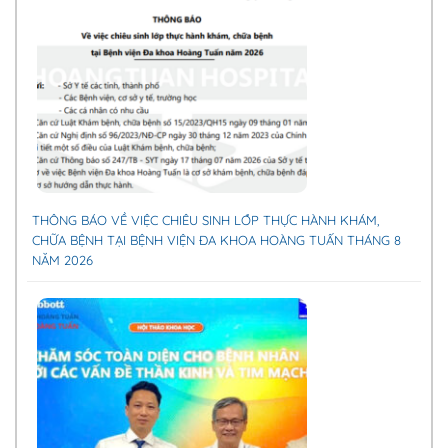
THÔNG BÁO VỀ VIỆC CHIÊU SINH LỚP THỰC HÀNH KHÁM,
CHỮA BỆNH TẠI BỆNH VIỆN ĐA KHOA HOÀNG TUẤN THÁNG 8
NĂM 2026