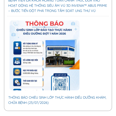
BỆNH VIỆN ĐA KHOA HOÀNG TUẤN CHÍNH THỨC ĐƯA VÀO
HOẠT ĐỘNG HỆ THỐNG SIÊU ÂM VÚ 3D INVENIA™ ABUS PRIME
– BƯỚC TIẾN ĐỘT PHÁ TRONG TẦM SOÁT UNG THƯ VÚ
THÔNG BÁO CHIÊU SINH LỚP THỰC HÀNH ĐIỀU DƯỠNG KHÁM,
CHỮA BỆNH (23/07/2026)