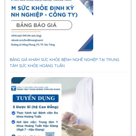
BẢNG GIÁ KHÁM SỨC KHỎE BỆNH NGHỀ NGHIỆP TẠI TRUNG
TÂM SỨC KHỎE HOÀNG TUẤN