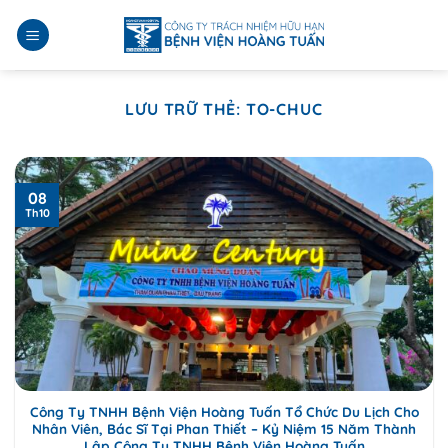
Bỏ
qua
nội
dung
LƯU TRỮ THẺ:
TO-CHUC
08
Th10
Công Ty TNHH Bệnh Viện Hoàng Tuấn Tổ Chức Du Lịch Cho
Nhân Viên, Bác Sĩ Tại Phan Thiết – Kỷ Niệm 15 Năm Thành
Lập Công Ty TNHH Bệnh Viện Hoàng Tuấn