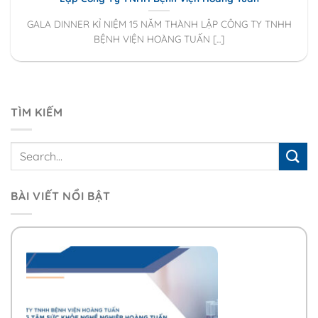
GALA DINNER KỈ NIỆM 15 NĂM THÀNH LẬP CÔNG TY TNHH
BỆNH VIỆN HOÀNG TUẤN [...]
TÌM KIẾM
BÀI VIẾT NỔI BẬT