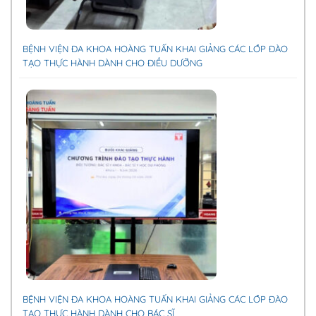
BỆNH VIỆN ĐA KHOA HOÀNG TUẤN KHAI GIẢNG CÁC LỚP ĐÀO
TẠO THỰC HÀNH DÀNH CHO ĐIỀU DƯỠNG
BỆNH VIỆN ĐA KHOA HOÀNG TUẤN KHAI GIẢNG CÁC LỚP ĐÀO
TẠO THỰC HÀNH DÀNH CHO BÁC SĨ