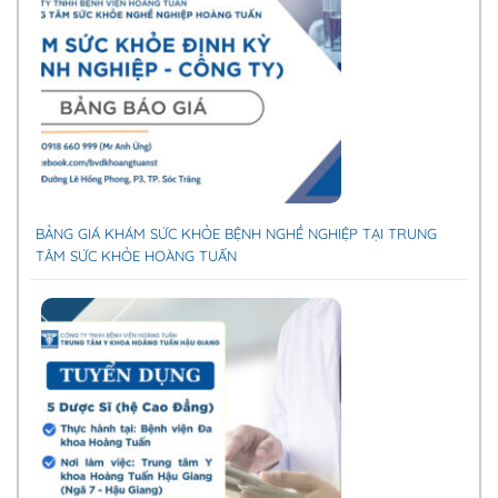
BẢNG GIÁ KHÁM SỨC KHỎE BỆNH NGHỀ NGHIỆP TẠI TRUNG
TÂM SỨC KHỎE HOÀNG TUẤN