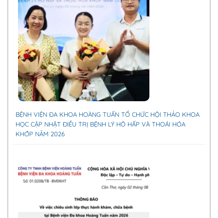
BỆNH VIỆN ĐA KHOA HOÀNG TUẤN TỔ CHỨC HỘI THẢO KHOA
HỌC CẬP NHẬT ĐIỀU TRỊ BỆNH LÝ HÔ HẤP VÀ THOÁI HÓA
KHỚP NĂM 2026