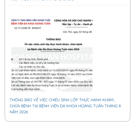
THÔNG BÁO VỀ VIỆC CHIÊU SINH LỚP THỰC HÀNH KHÁM,
CHỮA BỆNH TẠI BỆNH VIỆN ĐA KHOA HOÀNG TUẤN THÁNG 8
NĂM 2026