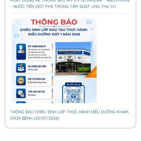
HOẠT ĐỘNG HỆ THỐNG SIÊU ÂM VÚ 3D INVENIA™ ABUS PRIME
– BƯỚC TIẾN ĐỘT PHÁ TRONG TẦM SOÁT UNG THƯ VÚ
THÔNG BÁO CHIÊU SINH LỚP THỰC HÀNH ĐIỀU DƯỠNG KHÁM,
CHỮA BỆNH (23/07/2026)