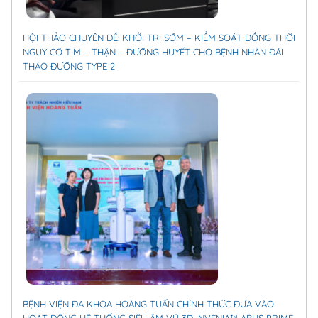
HỘI THẢO CHUYÊN ĐỀ: KHỞI TRỊ SỚM – KIỂM SOÁT ĐỒNG THỜI
NGUY CƠ TIM – THẬN – ĐƯỜNG HUYẾT CHO BỆNH NHÂN ĐÁI
THÁO ĐƯỜNG TYPE 2
BỆNH VIỆN ĐA KHOA HOÀNG TUẤN CHÍNH THỨC ĐƯA VÀO