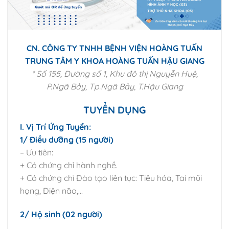
CN. CÔNG TY TNHH BỆNH VIỆN HOÀNG TUẤN
TRUNG TÂM Y KHOA HOÀNG TUẤN HẬU GIANG
* Số 155, Đường số 1, Khu đô thị Nguyễn Huệ,
P.Ngã Bảy, Tp.Ngã Bảy, T.Hậu Giang
TUYỂN DỤNG
I. Vị Trí Ứng Tuyển:
1/ Điều dưỡng (15 người)
– Ưu tiên:
+ Có chứng chỉ hành nghề.
+ Có chứng chỉ Đào tạo liên tục: Tiêu hóa, Tai mũi
họng, Điện não,…
2/ Hộ sinh (02 người)