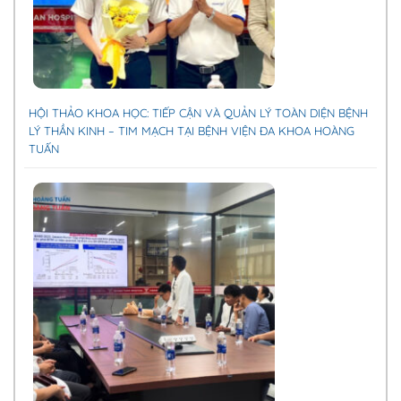
HỘI THẢO KHOA HỌC: TIẾP CẬN VÀ QUẢN LÝ TOÀN DIỆN BỆNH
LÝ THẦN KINH – TIM MẠCH TẠI BỆNH VIỆN ĐA KHOA HOÀNG
TUẤN