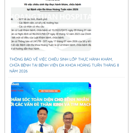
THÔNG BÁO VỀ VIỆC CHIÊU SINH LỚP THỰC HÀNH KHÁM,
CHỮA BỆNH TẠI BỆNH VIỆN ĐA KHOA HOÀNG TUẤN THÁNG 8
NĂM 2026