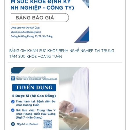
BẢNG GIÁ KHÁM SỨC KHỎE BỆNH NGHỀ NGHIỆP TẠI TRUNG
TÂM SỨC KHỎE HOÀNG TUẤN